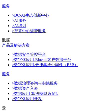
服务
>DC·AI生态创新中心
>AI服务
>AI培训
>智算中心运营服务
数据
产品及解决方案
>数据安全管控平台
>数字化应用-Bluenic客户数据平台
>数字化应用-云捷集成中间件（ESB）
服务
>数据治理咨询与实施服务
>数据资产入表
>数据应用-算法模型 & ML
>数字化应用开发
云