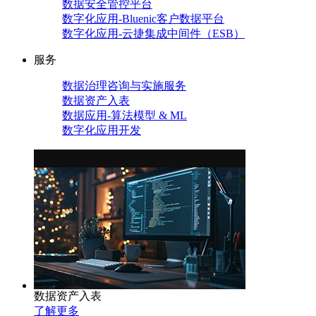
数据安全管控平台
数字化应用-Bluenic客户数据平台
数字化应用-云捷集成中间件（ESB）
服务
数据治理咨询与实施服务
数据资产入表
数据应用-算法模型 & ML
数字化应用开发
数据资产入表
了解更多