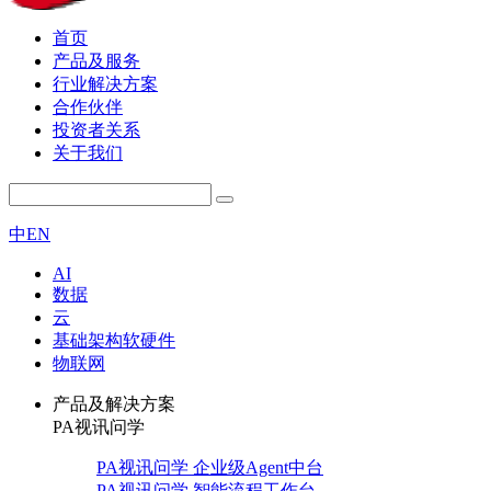
首页
产品及服务
行业解决方案
合作伙伴
投资者关系
关于我们
中
EN
AI
数据
云
基础架构软硬件
物联网
产品及解决方案
PA视讯问学
PA视讯问学 企业级Agent中台
PA视讯问学 智能流程工作台