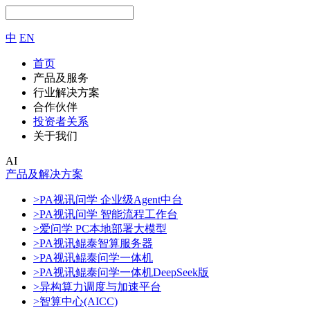
中
EN
首页
产品及服务
行业解决方案
合作伙伴
投资者关系
关于我们
AI
产品及解决方案
>PA视讯问学 企业级Agent中台
>PA视讯问学 智能流程工作台
>爱问学 PC本地部署大模型
>PA视讯鲲泰智算服务器
>PA视讯鲲泰问学一体机
>PA视讯鲲泰问学一体机DeepSeek版
>异构算力调度与加速平台
>智算中心(AICC)