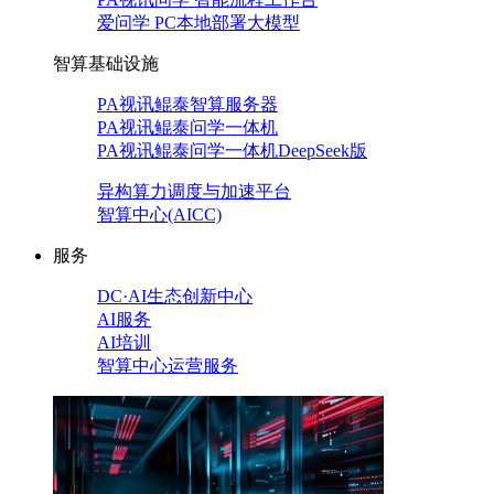
爱问学 PC本地部署大模型
智算基础设施
PA视讯鲲泰智算服务器
PA视讯鲲泰问学一体机
PA视讯鲲泰问学一体机DeepSeek版
异构算力调度与加速平台
智算中心(AICC)
服务
DC·AI生态创新中心
AI服务
AI培训
智算中心运营服务